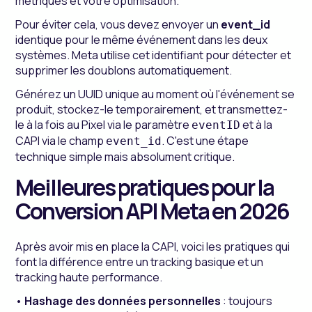
métriques et votre optimisation.
Pour éviter cela, vous devez envoyer un
event_id
identique pour le même événement dans les deux
systèmes. Meta utilise cet identifiant pour détecter et
supprimer les doublons automatiquement.
Générez un UUID unique au moment où l'événement se
produit, stockez-le temporairement, et transmettez-
le à la fois au Pixel via le paramètre
et à la
eventID
CAPI via le champ
. C'est une étape
event_id
technique simple mais absolument critique.
Meilleures pratiques pour la
Conversion API Meta en 2026
Après avoir mis en place la CAPI, voici les pratiques qui
font la différence entre un tracking basique et un
tracking haute performance.
•
Hashage des données personnelles
: toujours