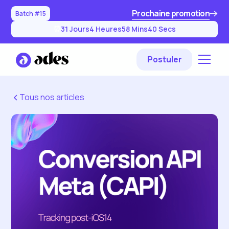
Prochaine promotion
Batch #15
31
Jours
4
Heures
58
Mins
39
Secs
⏰
Postuler
Tous nos articles