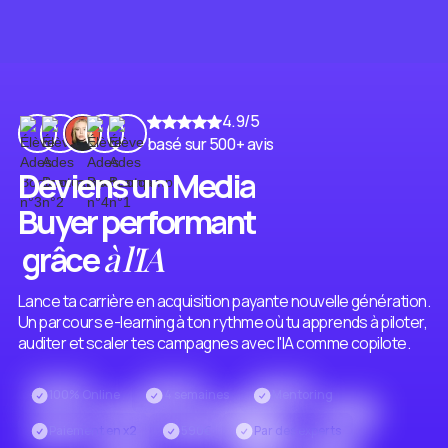
4.9/5
basé sur 500+ avis
Deviens un Media
Buyer performant
à l'IA
grâce
Lance ta carrière en acquisition payante nouvelle génération.
Un parcours e-learning à ton rythme où tu apprends à piloter,
auditer et scaler tes campagnes avec l'IA comme copilote.
100% Online
4 semaines
Mentoring
Paiement en x2
590€
Par des experts