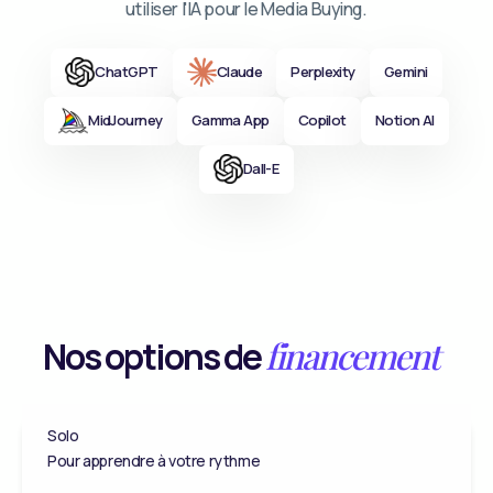
utiliser l'IA pour le Media Buying.
ChatGPT
Claude
Perplexity
Gemini
MidJourney
Gamma App
Copilot
Notion AI
Dall-E
Nos options de
financement
Solo
Pour apprendre à votre rythme