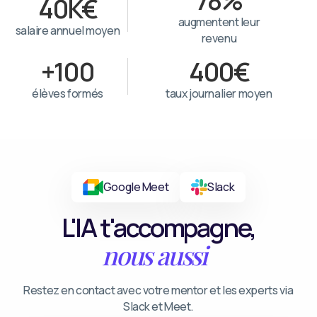
78%
40K€
augmentent leur
salaire annuel moyen
revenu
+100
400€
élèves formés
taux journalier moyen
Google Meet
Slack
L'IA t'accompagne,
nous aussi
Restez en contact avec votre mentor et les experts via
Slack et Meet.