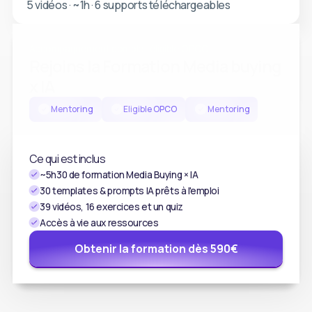
5 vidéos · ~1h · 6 supports téléchargeables
Produis tes visuels et tes vidéos publicitaires avec
l'écosystème Higgsfield. La créa qui faisait la différence
Accompagnement complet éligible OPCO
Rejoins la Formation Media buying
devient ton terrain de jeu.
x IA
Mentoring
Eligible OPCO
Mentoring
Ce qui est inclus
~5h30 de formation Media Buying × IA
30 templates & prompts IA prêts à l'emploi
39 vidéos, 16 exercices et un quiz
Accès à vie aux ressources
Obtenir la formation dès 590€