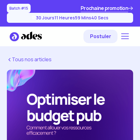
Prochaine promotion
Batch #15
30
Jours
11
Heures
59
Mins
39
Secs
⏰
Postuler
Tous nos articles