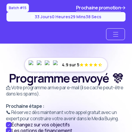
Prochaine promotion
Batch #15
33
Jours
0
Heures
29
Mins
37
Secs
⏰
4.9 sur 5
Programme envoyé 🎊
📩 Votre programme arrive par e-mail (il se cache peut-être
dans les spams).
Prochaine étape :
📞
Réservez dès maintenant votre appel gratuit avec un
expert pour construire votre avenir dans le Media Buying.
Échangez sur vos objectifs
Les options de financement