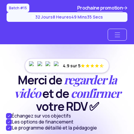
Prochaine promotion
Batch #15
32
Jours
8
Heures
49
Mins
35
Secs
⏰
4.9 sur 5
regarder la
Merci de
vidéo
confirmer
et de
votre RDV ✅
Échangez sur vos objectifs
Les options de financement
Le programme détaillé et la pédagogie